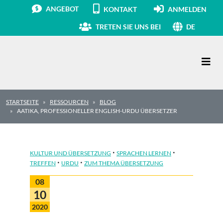
ANGEBOT
KONTAKT
ANMELDEN
TRETEN SIE UNS BEI
DE
Hauptnavigation
STARTSEITE
RESSOURCEN
BLOG
AATIKA, PROFESSIONELLER ENGLISH-URDU ÜBERSETZER
·
·
KULTUR UND ÜBERSETZUNG
SPRACHEN LERNEN
·
·
TREFFEN
URDU
ZUM THEMA ÜBERSETZUNG
08
10
2020