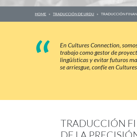
HOME
TRADUCCIÓN DE URDU
TRADUCCIÓN FINAN
“
En Cultures Connection, somos
trabajo como gestor de proyect
lingüísticas y evitar futuros 
se arriesgue, confíe en Culture
TRADUCCIÓN FI
DE LA PRECISIÓ