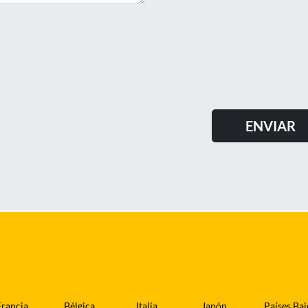
Francia
Bélgica
Italia
Japón
Países Baj