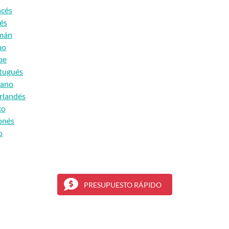
ncés
lés
emán
no
be
rtugués
iano
erlandés
co
onés
o
PRESUPUESTO RÁPIDO