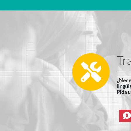
Navegación principal
Tr
¿Neces
lingüi
Pida u