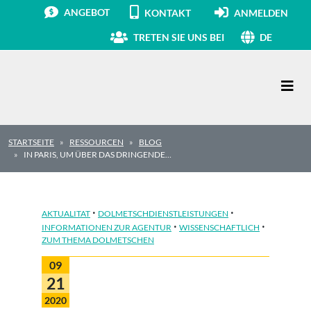
ANGEBOT
KONTAKT
ANMELDEN
TRETEN SIE UNS BEI
DE
Hauptnavigation
STARTSEITE
RESSOURCEN
BLOG
IN PARIS, UM ÜBER DAS DRINGENDE…
·
·
AKTUALITAT
DOLMETSCHDIENSTLEISTUNGEN
·
·
INFORMATIONEN ZUR AGENTUR
WISSENSCHAFTLICH
ZUM THEMA DOLMETSCHEN
09
21
2020