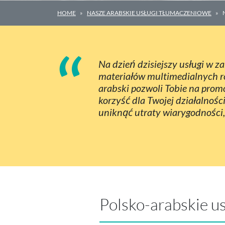
HOME
NASZE ARABSKIE USŁUGI TŁUMACZENIOWE
“
Na dzień dzisiejszy usługi w 
materiałów multimedialnych ró
arabski pozwoli Tobie na prom
korzyść dla Twojej działalnoś
uniknąć utraty wiarygodności,
Polsko-arabskie u