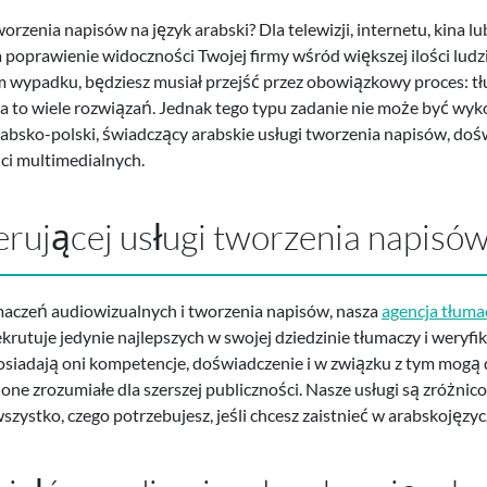
orzenia napisów na język arabski? Dla telewizji, internetu, kina l
 poprawienie widoczności Twojej firmy wśród większej ilości ludz
tym wypadku, będziesz musiał przejść przez obowiązkowy proces: tł
 to wiele rozwiązań. Jednak tego typu zadanie nie może być wyk
rabsko-polski, świadczący arabskie usługi tworzenia napisów, doś
ści multimedialnych.
erującej usługi tworzenia napisó
maczeń audiowizualnych i tworzenia napisów, nasza
agencja tłum
krutuje jedynie najlepszych w swojej dziedzinie tłumaczy i weryfi
 Posiadają oni kompetencje, doświadczenie i w związku z tym mogą 
 one zrozumiałe dla szerszej publiczności. Nasze usługi są zróżnic
stko, czego potrzebujesz, jeśli chcesz zaistnieć w arabskojęzyc