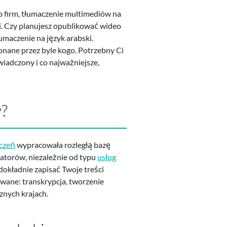
ub firm, tłumaczenie multimediów na
i. Czy planujesz opublikować wideo
umaczenie na język arabski.
onane przez byle kogo. Potrzebny Ci
wiadczony i co najważniejsze,
w?
aczeń
wypracowała rozległą bazę
katorów, niezależnie od typu
usług
dokładnie zapisać Twoje treści
owane: transkrypcja, tworzenie
znych krajach.