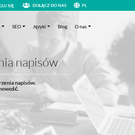
DOŁĄCZ DO NAS
UJ SIĘ
PL
e
SEO
Języki
Blog
O nas
nia napisów
rzenia napisów.
inowość.