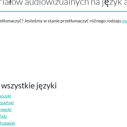
iałów audiowizualnych na język 
rzetłumaczyć? Jesteśmy w stanie przetłumaczyć różnego rodzaju
ma
wszystkie języki
ncuski
zpański
miecki
ński
tugalski