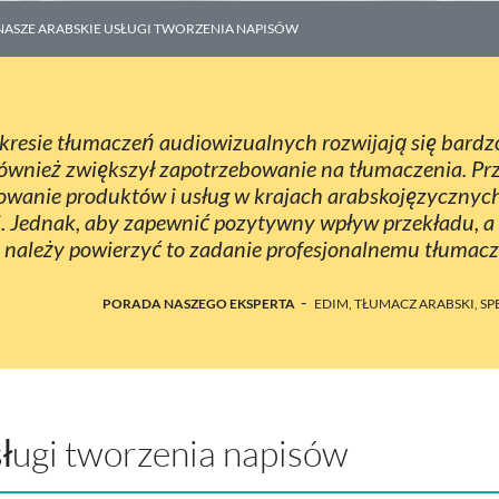
NASZE ARABSKIE USŁUGI TWORZENIA NAPISÓW
zakresie tłumaczeń audiowizualnych rozwijają się bard
wnież zwiększył zapotrzebowanie na tłumaczenia. Prz
owanie produktów i usług w krajach arabskojęzycznych.
ci. Jednak, aby zapewnić pozytywny wpływ przekładu, a
 należy powierzyć to zadanie profesjonalnemu tłumacz
-
PORADA NASZEGO EKSPERTA
EDIM, TŁUMACZ ARABSKI, 
sługi tworzenia napisów