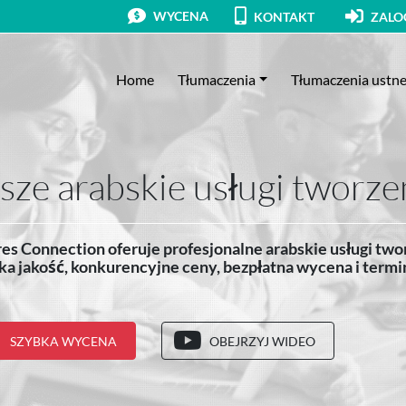
WYCENA
KONTAKT
ZALOG
Home
Tłumaczenia
Tłumaczenia ustn
sze arabskie usługi tworze
es Connection oferuje profesjonalne arabskie usługi two
a jakość, konkurencyjne ceny, bezpłatna wycena i term
SZYBKA WYCENA
OBEJRZYJ WIDEO