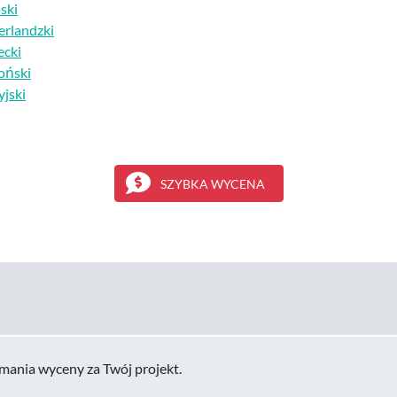
ski
erlandzki
ecki
oński
yjski
SZYBKA WYCENA
mania wyceny za Twój projekt.