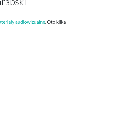
arabski
teriały audiowizualne
. Oto kilka