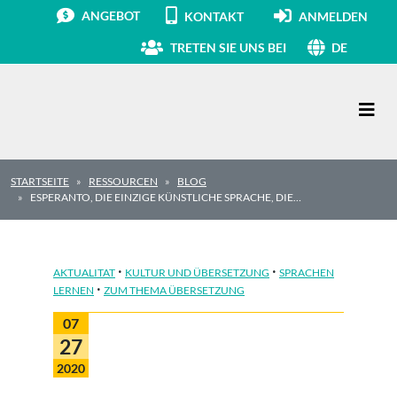
ANGEBOT
KONTAKT
ANMELDEN
TRETEN SIE UNS BEI
DE
Hauptnavigation
STARTSEITE
RESSOURCEN
BLOG
ESPERANTO, DIE EINZIGE KÜNSTLICHE SPRACHE, DIE…
·
·
AKTUALITAT
KULTUR UND ÜBERSETZUNG
SPRACHEN
·
LERNEN
ZUM THEMA ÜBERSETZUNG
07
27
2020