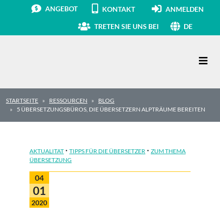
ANGEBOT
KONTAKT
ANMELDEN
TRETEN SIE UNS BEI
DE
Hauptnavigation
STARTSEITE
RESSOURCEN
BLOG
5 ÜBERSETZUNGSBÜROS, DIE ÜBERSETZERN ALPTRÄUME BEREITEN
·
·
AKTUALITAT
TIPPS FÜR DIE ÜBERSETZER
ZUM THEMA
ÜBERSETZUNG
04
01
2020