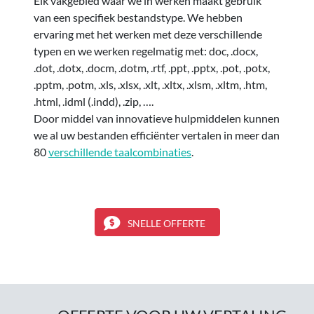
Elk vakgebied waar we in werken maakt gebruik
van een specifiek bestandstype. We hebben
ervaring met het werken met deze verschillende
typen en we werken regelmatig met: doc, .docx,
.dot, .dotx, .docm, .dotm, .rtf, .ppt, .pptx, .pot, .potx,
.pptm, .potm, .xls, .xlsx, .xlt, .xltx, .xlsm, .xltm, .htm,
.html, .idml (.indd), .zip, ….
Door middel van innovatieve hulpmiddelen kunnen
we al uw bestanden efficiënter vertalen in meer dan
80
verschillende taalcombinaties
.
SNELLE OFFERTE