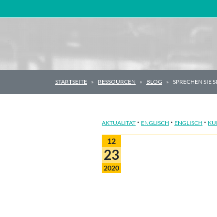
Hauptnavigation
STARTSEITE
RESSOURCEN
BLOG
SPRECHEN SIE 
·
·
·
AKTUALITAT
ENGLISCH
ENGLISCH
KU
12
23
2020