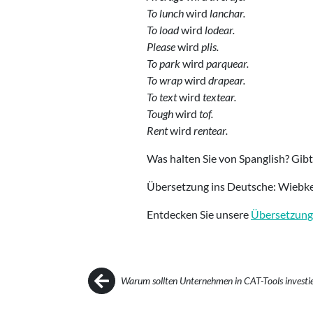
To lunch
wird
lanchar
.
To load
wird
lodear
.
Please
wird
plis
.
To park
wird
parquear
.
To wrap
wird
drapear
.
To text
wird
textear
.
Tough
wird
tof
.
Rent
wird
rentear
.
Was halten Sie von Spanglish? Gibt 
Übersetzung ins Deutsche: Wiebk
Entdecken Sie unsere
Übersetzung
Post navigation
Warum sollten Unternehmen in CAT-Tools investi