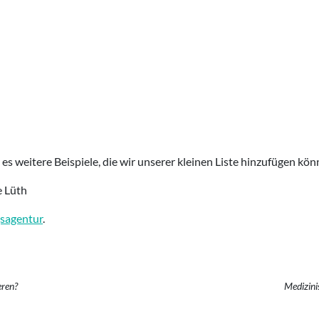
es weitere Beispiele, die wir unserer kleinen Liste hinzufügen kö
e Lüth
sagentur
.
eren?
Medizini