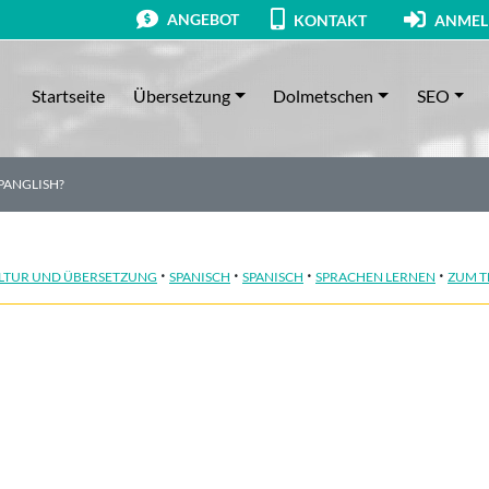
ANGEBOT
KONTAKT
ANMEL
Startseite
Übersetzung
Dolmetschen
SEO
SPANGLISH?
·
·
·
·
LTUR UND ÜBERSETZUNG
SPANISCH
SPANISCH
SPRACHEN LERNEN
ZUM T