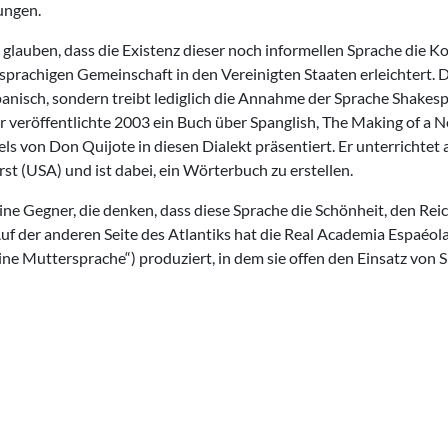
ungen.
e glauben, dass die Existenz dieser noch informellen Sprache die
prachigen Gemeinschaft in den Vereinigten Staaten erleichtert. D
nisch, sondern treibt lediglich die Annahme der Sprache Shakespe
Er veröffentlichte 2003 ein Buch über Spanglish, The Making of a
ls von Don Quijote in diesen Dialekt präsentiert. Er unterrichtet
st (USA) und ist dabei, ein Wörterbuch zu erstellen.
ine Gegner, die denken, dass diese Sprache die Schönheit, den Re
Auf der anderen Seite des Atlantiks hat die Real Academia Espaéol
eine Muttersprache“) produziert, in dem sie offen den Einsatz vo