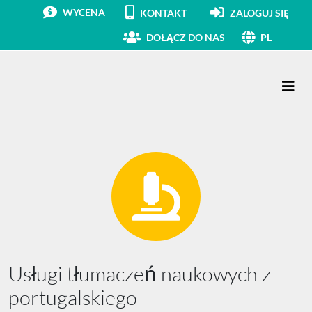
WYCENA
KONTAKT
ZALOGUJ SIĘ
DOŁĄCZ DO NAS
PL
Main Navigation
Usługi tłumaczeń naukowych z
portugalskiego