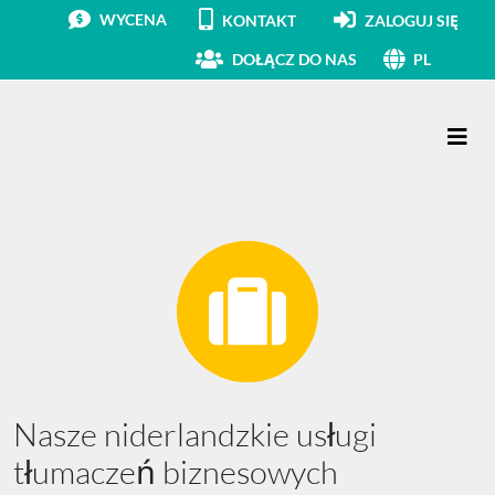
WYCENA
KONTAKT
ZALOGUJ SIĘ
DOŁĄCZ DO NAS
PL
Main Navigation
Nasze niderlandzkie usługi
tłumaczeń biznesowych