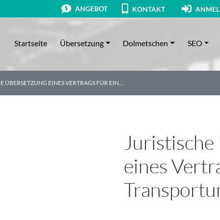
ANGEBOT
KONTAKT
ANMEL
Startseite
Übersetzung
Dolmetschen
SEO
HE ÜBERSETZUNG EINES VERTRAGS FÜR EIN…
Juristisch
eines Vertr
Transport