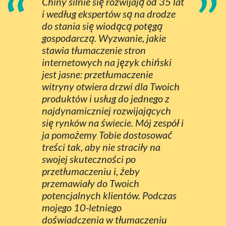
“
”
Chiny silnie się rozwijają od 35 lat
i według ekspertów są na drodze
do stania się wiodącą potęgą
gospodarczą. Wyzwanie, jakie
stawia tłumaczenie stron
internetowych na język chiński
jest jasne: przetłumaczenie
witryny otwiera drzwi dla Twoich
produktów i usług do jednego z
najdynamiczniej rozwijających
się rynków na świecie. Mój zespół i
ja pomożemy Tobie dostosować
treści tak, aby nie straciły na
swojej skuteczności po
przetłumaczeniu i, żeby
przemawiały do Twoich
potencjalnych klientów. Podczas
mojego 10-letniego
doświadczenia w tłumaczeniu