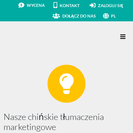
WYCENA
KONTAKT
ZALOGUJ SIĘ
DOŁĄCZ DO NAS
PL
Main Navigation
Nasze chińskie tłumaczenia
marketingowe