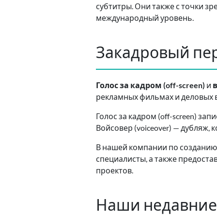
субтитры. Они также с точки з
международный уровень.
Закадровый пер
Голос за кадром (off-screen)
и
в
рекламных фильмах и деловых в
Голос за кадром (off-screen) за
Войсовер (voiceover) — дубляж,
В нашей компании по созданию
специалисты, а также предоста
проектов.
Наши недавние 