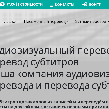
РАСЧЁТ СТОИМОСТИ
КОНТАКТЫ
ВОЙТИ
Главная
Письменный перевод
Устный перевод
диовизуальный перев
ревод субтитров
ша компания аудиови
ревода и перевода суб
убтитров до закадровых записей мы переведём
кты на другой язык, оставаясь верными оригин