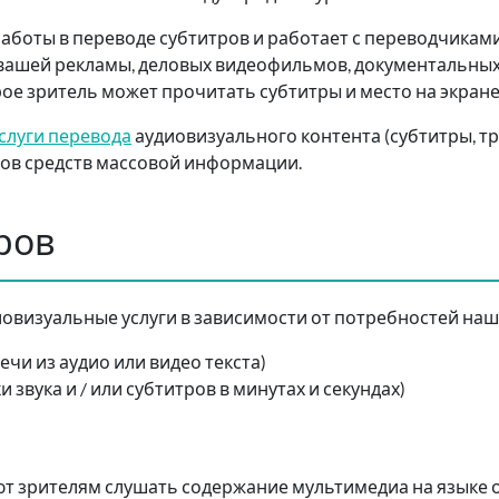
аботы в переводе субтитров и работает с переводчикам
 вашей рекламы, деловых видеофильмов, документальных
рое зритель может прочитать субтитры и место на экране
слуги перевода
аудиовизуального контента (субтитры, т
дов средств массовой информации.
ров
овизуальные услуги в зависимости от потребностей наш
ечи из аудио или видео текста)
 звука и / или субтитров в минутах и секундах)
 зрителям слушать содержание мультимедиа на языке ор