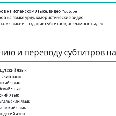
ов на испанском языке, видео Youtube
ров на языке урду, юмористические видео
ком языке и создание субтитров, рекламные видео
нию и переводу субтитров на
цузский язык
нский язык
цкий язык
йский язык
ский язык
угальский язык
ьянский язык
андский язык