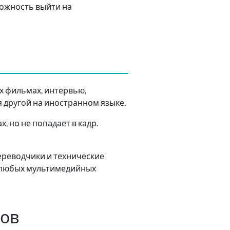
можность выйти на
х фильмах, интервью,
я другой на иностранном языке.
, но не попадает в кадр.
ереводчики и технические
ля любых мультимедийных
ров