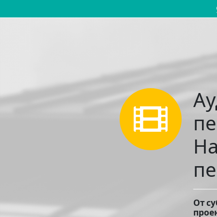
Основная навигация
Ау
пе
На
пе
От с
прое