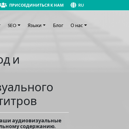
ПРИСОЕДИНИТЬСЯ К НАМ
RU
SEO
Языки
Блог
О нас
од и
зуального
титров
 ваши аудиовизуальные
альному содержанию.