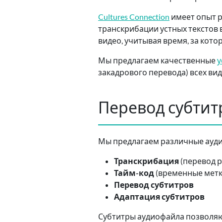
Cultures Connection
имеет опыт р
транскрибации устных текстов
видео, учитывая время, за кото
Мы предлагаем качественные
у
закадрового перевода) всех ви
Перевод субтит
Мы предлагаем различные ауди
Транскрибация
(перевод р
Тайм-код
(временные метки
Перевод субтитров
Адаптация субтитров
Субтитры аудиофайла позволяют