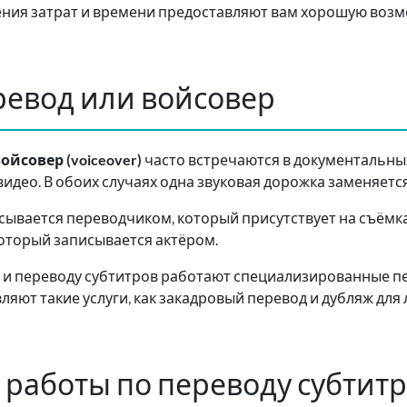
рения затрат и времени предоставляют вам хорошую воз
евод или войсовер
ойсовер (voiceover)
часто встречаются в документальны
идео. В обоих случаях одна звуковая дорожка заменяетс
писывается переводчиком, который присутствует на съёмках
 который записывается актёром.
 и переводу субтитров работают специализированные п
вляют такие услуги, как закадровый перевод и дубляж д
работы по переводу субтит