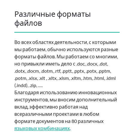
Различные форматы
файлов
Во всех областях деятельности, с которыми
мы работаем, обычно используются разные
форматы файлов. Мы работаем со многими,
но привыкли иметь дело с .doc, .docx, .dot,
.dotx, .docm, .dotm, .rtf, .pptt, .pptx, .potx, .pptm,
.potm, .xlsx, .xlt , .xltx, .xlsm, .xltm, .htm, .html, .idml
(.indd), .zip, ….
Благодаря использованию инновационных
инструментов, мы вносим дополнительный
вклад, эффективно работая над
всеразличными проектами в любом
формате документов на 80 различных
языковых комбинациях
.