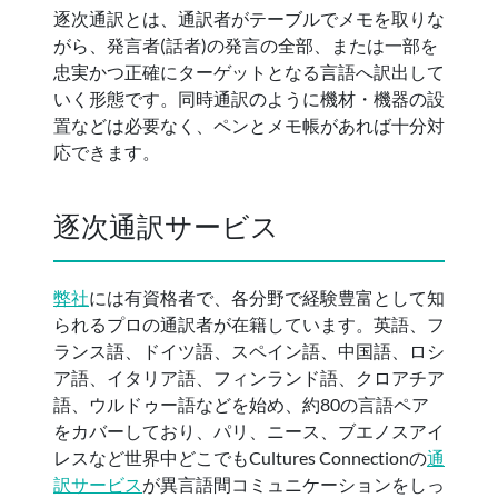
逐次通訳とは、通訳者がテーブルでメモを取りな
がら、発言者(話者)の発言の全部、または一部を
忠実かつ正確にターゲットとなる言語へ訳出して
いく形態です。同時通訳のように機材・機器の設
置などは必要なく、ペンとメモ帳があれば十分対
応できます。
逐次通訳サービス
弊社
には有資格者で、各分野で経験豊富として知
られるプロの通訳者が在籍しています。英語、フ
ランス語、ドイツ語、スペイン語、中国語、ロシ
ア語、イタリア語、フィンランド語、クロアチア
語、ウルドゥー語などを始め、約80の言語ペア
をカバーしており、パリ、ニース、ブエノスアイ
レスなど世界中どこでもCultures Connectionの
通
訳サービス
が異言語間コミュニケーションをしっ