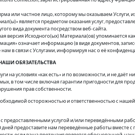
рма или частное лицо, которому мы оказываем Услуги, и
ал(ы)» является предметом оказания услуг, предоставлен
угого вида документа посредством веб-сайта.
я версия Исходного(ых) Материала(ов) упоминается как 
ция» означает информацию (в виде документов, записей, 
 нам в связи с Услугами, информируя нас о её конфиденц
 НАШИ ОБЯЗАТЕЛЬСТВА
уги на условиях «как есть» и по возможности, и не даёт н
х, в том числе включая гарантии пригодности для прод
арушения прав собственности.
необходимой осторожностью и ответственностью с нашей 
я с предоставленными услугой и/или переведёнными раб
 30 дней предоставите нам переведённые работы вместе 
мости, если ваша претензия является обоснованной, наш