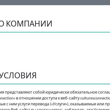
О КОМПАНИИ
 УСЛОВИЯ
я представляют собой юридически обязательное согла
nnection» в отношении доступа к веб-сайту culturesconnectio
ые с ним услуги перевода («Услуги»), оказываемые или п
этого Веб-сайта вы соглашаетесь соблюдать эти Условия