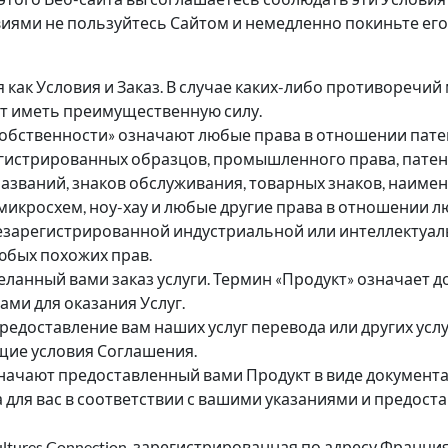
иями не пользуйтесь Сайтом и немедленно покиньте его
как Условия и Заказ. В случае каких-либо противоречий
т иметь преимущественную силу.
обственности» означают любые права в отношении патен
регистрированных образцов, промышленного права, патен
названий, знаков обслуживания, товарных знаков, наиме
икросхем, ноу-хау и любые другие права в отношении л
езарегистрированной индустриальной или интеллектуал
юбых похожих прав.
еланный вами заказ услуги. Термин «Продукт» означает 
ами для оказания Услуг.
редоставление вам наших услуг перевода или других услуг
щие условия Соглашения.
ачают предоставленный вами Продукт в виде документа,
ла для вас в соответствии с вашими указаниями и предо
ures Connection, зарегистрированная по адресу Франция, Н