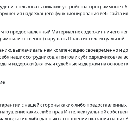
е будет использовать никакие устройства, программные 
нарушения надлежащего функционирования веб-сайта ил
ся, что предоставленный Материал не содержит ничего не
прямо или косвенно) нарушать Права интеллектуальной с
ованию, выплачивать нам компенсацию своевременно и до
себя наших сотрудников, агентов и субподрядчиков) за в
ходы и издержки (включая судебные издержки на основе 
ние
й гарантии с нашей стороны каких-либо предоставленны
я нарушение каких-либо прав Интеллектуальной собстве
лов; каких-либо данных в отношении оказания наших Ус