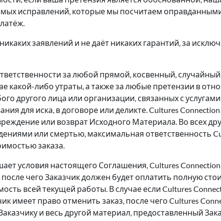
емых исправлений, которые мы посчитаем оправданными.
латёж.
ет никаких заявлений и не даёт никаких гарантий, за искл
ёт ответственности за любой прямой, косвенный, случайный
е какой-либо утраты, а также за любые претензии в отн
о другого лица или организации, связанных с услугами C
ния для иска, в договоре или деликте. Cultures Connectio
реждение или возврат Исходного Материала. Во всех друг
ениями или смертью, максимальная ответственность Cult
оимостью заказа.
ушает условия настоящего Соглашения, Cultures Connecti
 после чего Заказчик должен будет оплатить полную сто
ость всей текущей работы. В случае если Cultures Connec
к имеет право отменить заказ, после чего Cultures Conn
аказчику и весь другой материал, предоставленный Зак