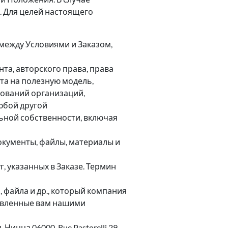
. Для целей настоящего
 между Условиями и Заказом,
та, авторского права, права
та на полезную модель,
нований организаций,
юбой другой
ьной собственности, включая
документы, файлы, материалы и
, указанных в Заказе. Термин
 файла и др., который компания
ставленные вам нашими
ицца 06000, Rue Pastorelli 29,