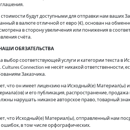
оглашения.
стоимости будут доступными для отправки нам ваших Зак
занный в валюте отличной от евро (€), основан на обменн
есмотрена в сторону увеличения или понижения в соотв
вления счёта.
 НАШИ ОБЯЗАТЕЛЬСТВА
за выбор соответствующей услуги и категории текста в И
Cultures Connection не несёт никакой ответственности, е
бованиям Заказчика.
ует, что он имеет лицензию на Исходный(е) Материал(ы) и 
ериала(ов) и его публикация, распространение, продажа
лжны нарушать никакое авторское право, товарный знак
рует, что Исходный(е) Материал(ы), отправленный нам по
х ошибок, в том числе орфографических.