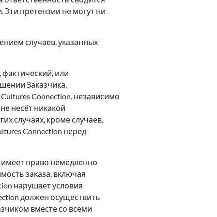
 Эти претензии не могут ни
ючением случаев, указанных
, фактический, или
ошении Заказчика,
ultures Connection, независимо
n не несёт никакой
их случаях, кроме случаев,
ures Connection перед
on имеет право немедленно
имость заказа, включая
tion нарушает условия
ection должен осуществить
азчиком вместе со всеми