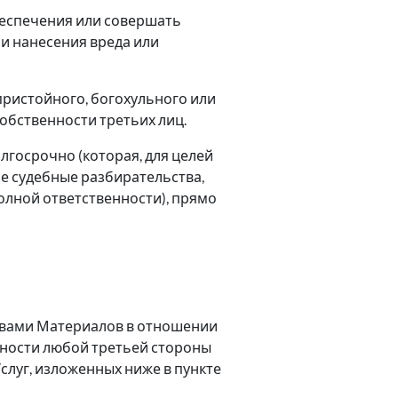
обеспечения или совершать
и нанесения вреда или
пристойного, богохульного или
обственности третьих лиц.
лгосрочно (которая, для целей
се судебные разбирательства,
полной ответственности), прямо
х вами Материалов в отношении
нности любой третьей стороны
луг, изложенных ниже в пункте