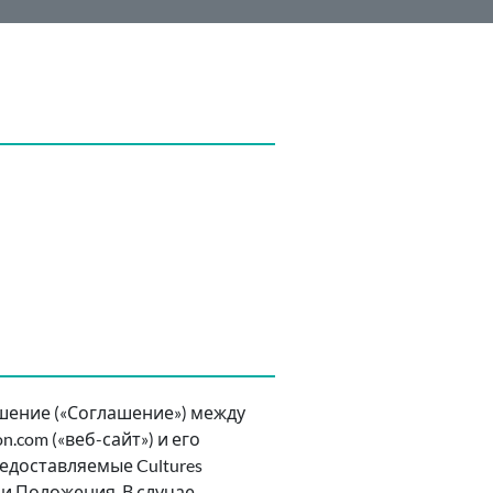
шение («Соглашение») между
n.com («веб-сайт») и его
редоставляемые Cultures
 и Положения. В случае