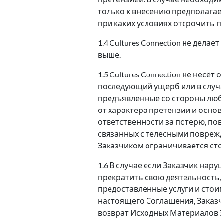
только к внесению предполага
при каких условиях отсрочить п
1.4 Cultures Connection не дела
выше.
1.5 Cultures Connection не нес
последующий ущерб или в случа
предъявленные со стороны любог
от характера претензии и основа
ответственности за потерю, пов
связанных с телесными поврежд
Заказчиком ограничивается ст
1.6 В случае если Заказчик нар
прекратить свою деятельность,
предоставленные услуги и стоим
настоящего Соглашения, Заказчи
возврат Исходных Материалов З