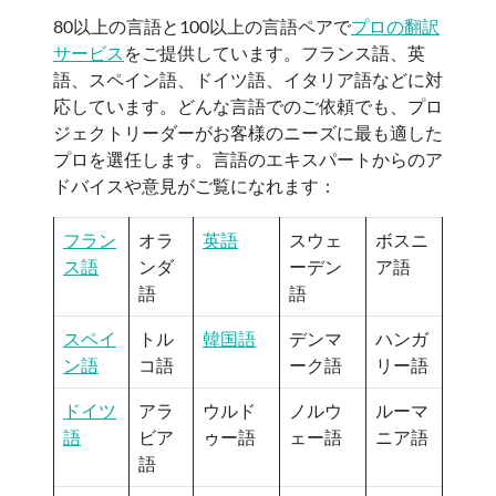
80以上の言語と100以上の言語ペアで
プロの翻訳
サービス
をご提供しています。フランス語、英
語、スペイン語、ドイツ語、イタリア語などに対
応しています。どんな言語でのご依頼でも、プロ
ジェクトリーダーがお客様のニーズに最も適した
プロを選任します。言語のエキスパートからのア
ドバイスや意見がご覧になれます：
フラン
オラ
英語
スウェ
ボスニ
ス語
ンダ
ーデン
ア語
語
語
スペイ
トル
韓国語
デンマ
ハンガ
ン語
コ語
ーク語
リー語
ドイツ
アラ
ウルド
ノルウ
ルーマ
語
ビア
ゥー語
ェー語
ニア語
語