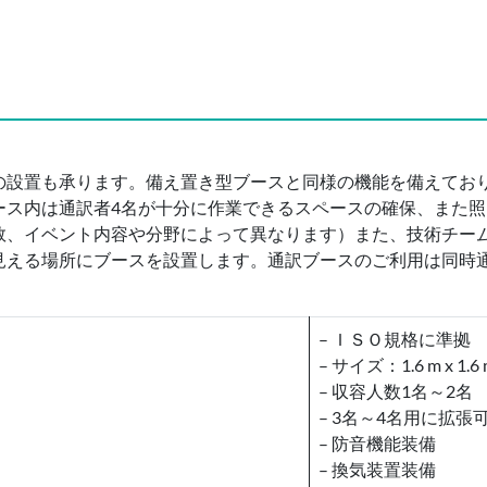
の設置も承ります。備え置き型ブースと同様の機能を備えており
ース内は通訳者4名が十分に作業できるスペースの確保、また
数、イベント内容や分野によって異なります）また、技術チー
見える場所にブースを設置します。通訳ブースのご利用は同時
– ＩＳＯ規格に準拠
– サイズ：1.6 m x 1.6 m
– 収容人数1名～2名
– 3名～4名用に拡張
– 防音機能装備
– 換気装置装備