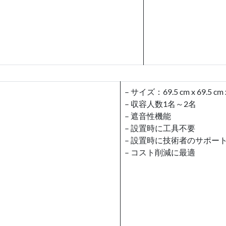
– サイズ：69.5 cm x 69.5 cm x
– 収容人数1名～2名
– 遮音性機能
– 設置時に工具不要
– 設置時に技術者のサポー
– コスト削減に最適