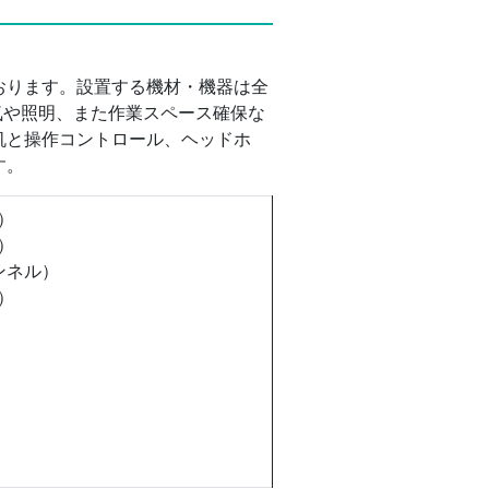
おります。設置する機材・機器は全
気や照明、また作業スペース確保な
机と操作コントロール、ヘッドホ
す。
）
）
ンネル）
）
）