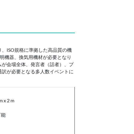
、ISO規格に準拠した高品質の機
照明機器、換気用機材が必要となり
ムが会場全体、発言者（話者）、プ
通訳が必要となる多人数イベントに
 x 2 m
可能