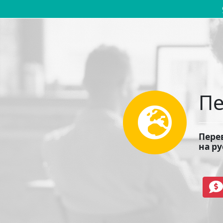
Основная навигация
Пе
Перев
на ру