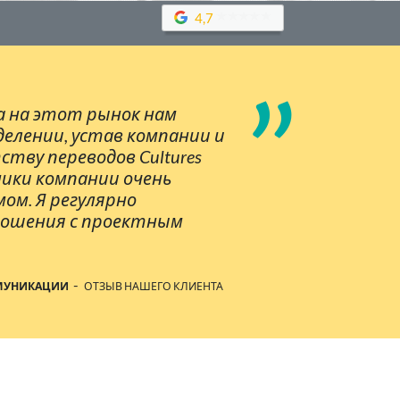
4,7
”
а на этот рынок нам
елении, устав компании и
тву переводов Cultures
ники компании очень
ом. Я регулярно
тношения с проектным
-
ММУНИКАЦИИ
ОТЗЫВ НАШЕГО КЛИЕНТА