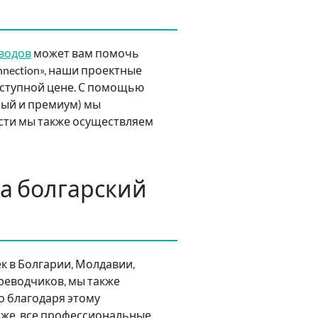
еводов
может вам помочь
nnection», наши проектные
оступной цене. С помощью
ный и премиум) мы
сти мы также осуществляем
а болгарский
к в Болгарии, Молдавии,
ереводчиков, мы также
о благодаря этому
 же, все профессиональные