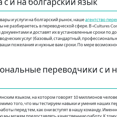
 с и на болгарский язык
овары и услуги на болгарский рынок, наше
агентство пер
ы не разбираетесь в переводческой сфере. В «Cultures Co
документами и доставят их в установленные сроки по д
водческих услуг (базовый, стандартный, профессиональ
 ваши пожелания и нужные вам сроки. По мере возможно
нальные переводчики с и н
нским языком, на котором говорят 10 миллионов челове
Помимо того, что мы тестируем навыки и умения наших п
аботы перед тем, как они вступят в нашу команду. Именн
ю мы можем предоставлять качественную работу. К тому